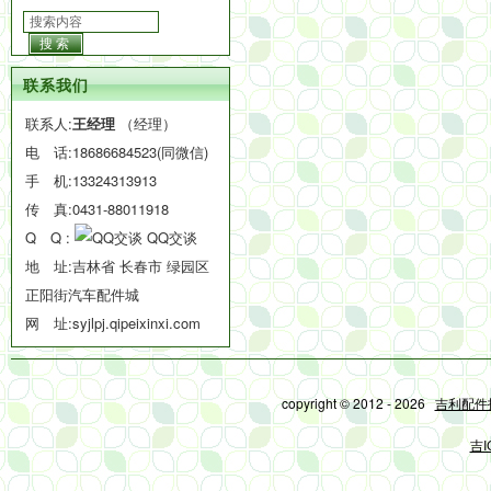
搜索
联系我们
联系人:
王经理
（经理）
电 话:
18686684523(同微信)
手 机:
13324313913
传 真:0431-88011918
Q Q :
QQ交谈
地 址:吉林省 长春市 绿园区
正阳街汽车配件城
网 址:
syjlpj.qipeixinxi.com
copyright © 2012 - 2026
吉利配件
吉I