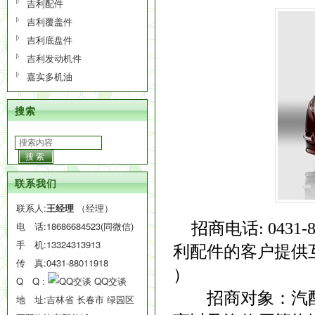
吉利配件
吉利覆盖件
吉利底盘件
吉利发动机件
嘉实多机油
搜索
搜索
联系我们
联系人:
王经理
（经理）
招商电话: 043
电 话:
18686684523(同微信)
手 机:
13324313913
利配件的客户提供
传 真:0431-88011918
）
Q Q :
QQ交谈
招商对象：汽配
地 址:吉林省 长春市 绿园区