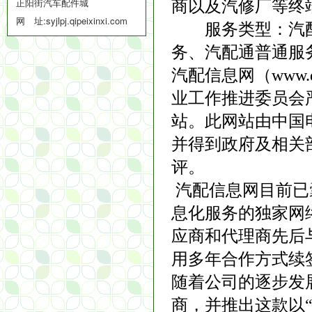
正阳街汽车配件城
商以及汽修厂等终
网 址:
syjlpj.qipeixinxi.com
服务类型：汽配通
务、汽配通普通服
汽配信息网（www.q
业工作推进委员会
站。此网站由中国
并得到政府及相关
评。
汽配信息网目前已
息化服务的独家网
应商和代理商先后
用多年合作方式续
随着公司的逐步发
商，并推出这款以