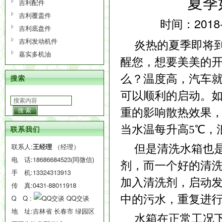
夏季
吉利配件
吉利覆盖件
时间：2018
吉利底盘件
吉利发动机件
炎热的夏季即将
嘉实多机油
醒您，想要美美的
么？温度高，汽车
搜索
可以顺利的启动。
重的影响散热效果
搜索
当水温每升高
5
℃，
联系我们
联系人:
王经理
（经理）
但是清洗水箱也
电 话:
18686684523(同微信)
剂，而一个好的清
手 机:
13324313913
加入清洗剂，启动
传 真:0431-88011918
中的污水，重复进
Q Q :
QQ交谈
地 址:吉林省 长春市 绿园区
水箱在正常工况