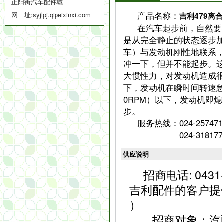
正阳街汽车配件城
产品名称：
网 址:
syjlpj.qipeixinxi.com
吉利479离
在汽车起步前，自然要
是从完全静止的状态逐步
车）与发动机刚性地联系
冲一下，但并不能起步。
大惯性力，对发动机造成
下，发动机在瞬时间转速急
0RPM）以下，发动机即
步。
服务热线：024-257471
024-31817734
供应说明
招商电话: 04
吉利配件的客户提
）
招商对象：汽配