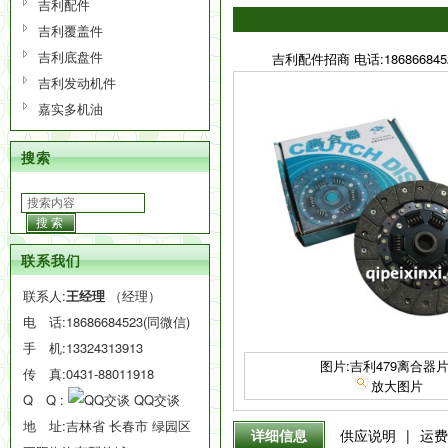
吉利配件
吉利覆盖件
吉利底盘件
吉利配件招商 电话:186866845
吉利发动机件
嘉实多机油
搜索
搜索
联系我们
联系人:
王经理
（经理）
电 话:
18686684523(同微信)
手 机:
13324313913
图片:吉利479离合器
传 真:0431-88011918
放大图片
Q Q :
QQ交谈
地 址:吉林省 长春市 绿园区
详细信息
供应说明
|
运费