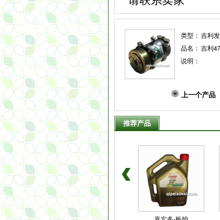
类型：
吉利发
品名：
吉利4
说明：
上一个产品
推荐产品
豪后杠装饰灯
吉利帝豪门锁
嘉实多-板护