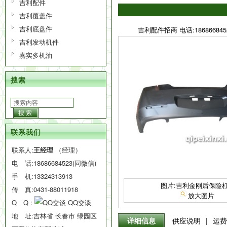
吉利配件
吉利覆盖件
吉利底盘件
吉利配件招商 电话:186866845
吉利发动机件
嘉实多机油
搜索
搜索
联系我们
联系人:
王经理
（经理）
电 话:
18686684523(同微信)
手 机:
13324313913
图片:吉利金刚后保险
传 真:0431-88011918
放大图片
Q Q :
QQ交谈
地 址:吉林省 长春市 绿园区
详细信息
供应说明
|
运费