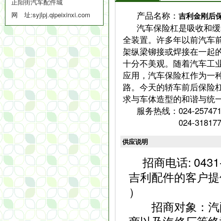
正阳街汽车配件城
产品名称：
网 址:
syjlpj.qipeixinxi.com
吉利金刚后
汽车保险杠是吸收和缓
全装置。许多年以前汽车
架纵梁铆接或焊接在一起
十分不美观。随着汽车工
应用，汽车保险杠作为一
路。今天的轿车前后保险
求与车体造型的和谐与统
服务热线：024-257471
024-31817734
供应说明
招商电话: 04
吉利配件的客户提
）
招商对象：汽配