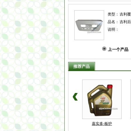
类型：
吉利覆
品名：
吉利后
说明：
上一个产品
推荐产品
豪后杠装饰灯
吉利帝豪门锁
嘉实多-板护