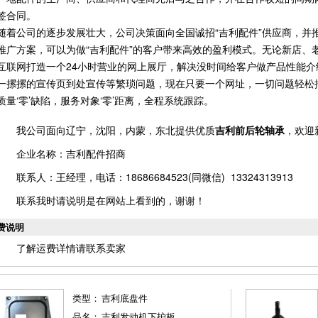
签合同。
随着公司的逐步发展壮大，公司决策面向全国诚招“吉利配件”供应商，并推
推广方案，可以为做“吉利配件”的客户带来高效的盈利模式。无论新店、
互联网打造一个24小时营业的网上展厅，解决没时间给客户做产品性能介
一摞摞的宣传页到处宣传等繁琐问题，现在只要一个网址，一切问题轻松搞
质量‘零’缺陷，服务对象‘零’距离，全程系统跟踪。
我公司面向辽宁，沈阳，内蒙，东北提供优质
吉利前后轮轴承
，欢迎
企业名称：吉利配件招商
联系人：王经理，电话：18686684523(同微信) 13324313913
联系我时请说明是在网站上看到的，谢谢！
费说明
了解运费详情请联系卖家
类型：
吉利底盘件
品名：
吉利发动机下护板