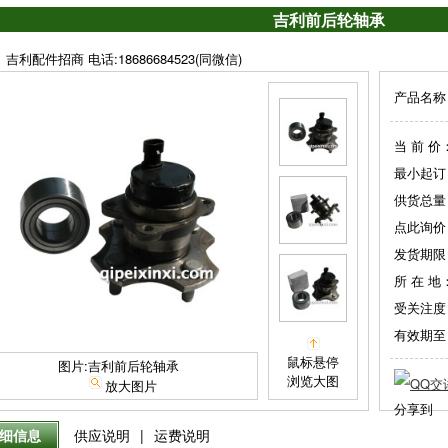
吉利前后轮轴承
吉利配件招商 电话:18686684523(同微信)
产品名称
当 前 价
最小起订
供货总量
点此询价
发货期限
所 在 地
受关注度
有效期至
鼠标悬停
图片:吉利前后轮轴承
浏览大图
放大图片
分享到
细信息
供应说明
|
运费说明