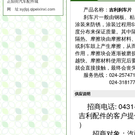
正阳街汽车配件城
产品名称：
网 址:
syjlpj.qipeixinxi.com
吉利刹车片
刹车片一般由钢板、粘
涂装来防锈，涂装过程用S
度分布来保证质量。其中
隔热。摩擦块由摩擦材料
或刹车鼓上产生摩擦，从
作用，摩擦块会逐渐被磨
越快。摩擦材料使用完后
就会直接接触，最终会丧
服务热线：024-257471
024-31817734
供应说明
招商电话: 04
吉利配件的客户提
）
招商对象：汽配