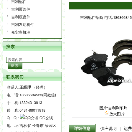
吉利配件
吉利覆盖件
吉利底盘件
吉利配件招商 电话:186866845
吉利发动机件
嘉实多机油
搜索
搜索
联系我们
联系人:
王经理
（经理）
电 话:
18686684523(同微信)
手 机:
13324313913
图片:吉利刹车片
传 真:0431-88011918
放大图片
Q Q :
QQ交谈
地 址:吉林省 长春市 绿园区
详细信息
供应说明
|
运费