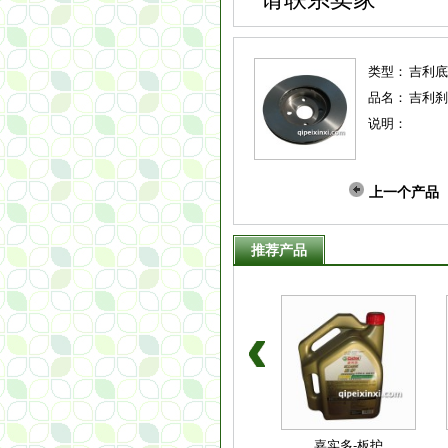
类型：
吉利底
品名：
吉利刹
说明：
上一个产品
推荐产品
豪后杠装饰灯
吉利帝豪门锁
嘉实多-板护