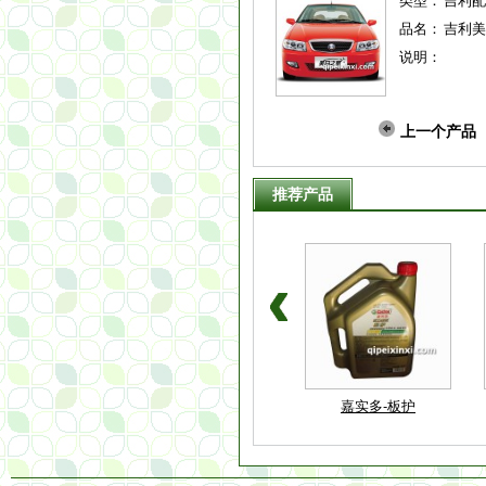
品名：
吉利美
说明：
上一个产品
推荐产品
豪后杠装饰灯
吉利帝豪门锁
嘉实多-板护