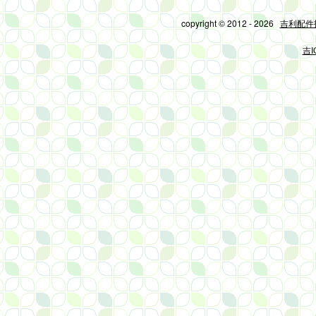
copyright © 2012 - 2026
吉利配件
吉I