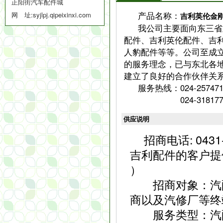
正阳街汽车配件城
产品名称：
网 址:
syjlpj.qipeixinxi.com
吉利英伦金
我公司主要面向东三省
配件、吉利英伦配件、吉
人豹配件等等。公司至成
的服务理念，已与东北各地
建立了良好的合作伙伴关
服务热线：024-257471
024-31817734
供应说明
招商电话: 04
吉利配件的客户提
）
招商对象：汽配
商以及汽修厂等终
服务类型：汽配