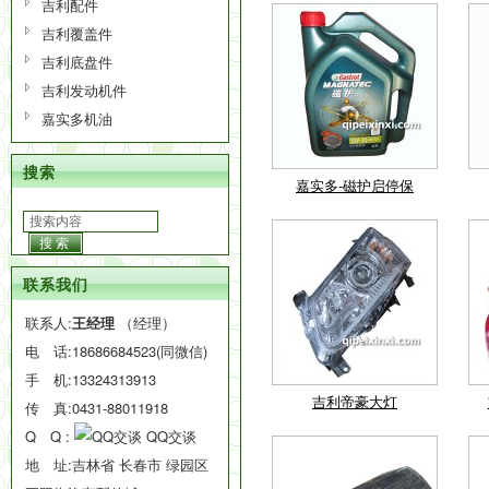
吉利配件
吉利覆盖件
吉利底盘件
吉利发动机件
嘉实多机油
搜索
嘉实多-磁护启停保
搜索
联系我们
联系人:
王经理
（经理）
电 话:
18686684523(同微信)
手 机:
13324313913
吉利帝豪大灯
传 真:0431-88011918
Q Q :
QQ交谈
地 址:吉林省 长春市 绿园区