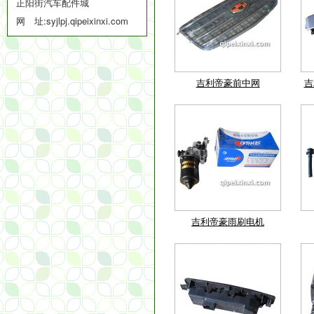
正阳街汽车配件城
网 址:
syjlpj.qipeixinxi.com
吉利帝豪前中网
吉
吉利帝豪雨刷电机