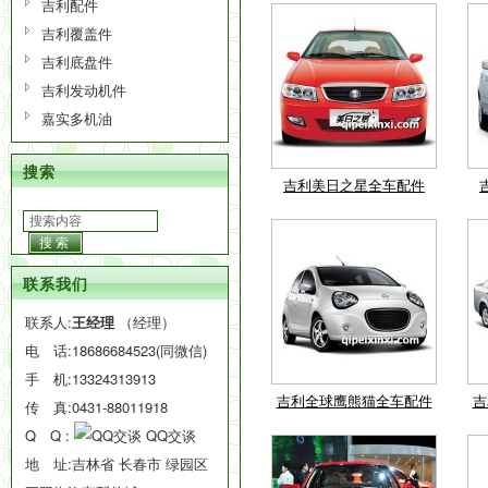
吉利配件
吉利覆盖件
吉利底盘件
吉利发动机件
嘉实多机油
搜索
吉利美日之星全车配件
搜索
联系我们
联系人:
王经理
（经理）
电 话:
18686684523(同微信)
手 机:
13324313913
吉利全球鹰熊猫全车配件
吉
传 真:0431-88011918
Q Q :
QQ交谈
地 址:吉林省 长春市 绿园区