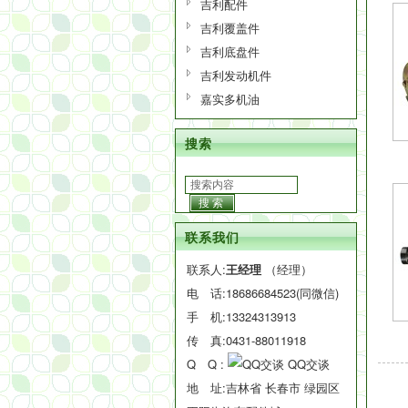
吉利配件
吉利覆盖件
吉利底盘件
吉利发动机件
嘉实多机油
搜索
搜索
联系我们
联系人:
王经理
（经理）
电 话:
18686684523(同微信)
手 机:
13324313913
传 真:0431-88011918
Q Q :
QQ交谈
地 址:吉林省 长春市 绿园区