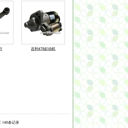
杆
吉利479起动机
页 145条记录