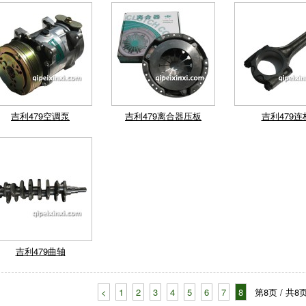
吉利479空调泵
吉利479离合器压板
吉利479连
吉利479曲轴
<
1
2
3
4
5
6
7
8
第8页 / 共8